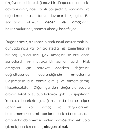
özgüvene sahip olduğunuz bir dünyada nasıl farklı 
davranırdınız, nasıl farklı çalışırdınız, kendinize ve 
diğerlerine nasıl farklı davranırdınız, gibi. Bu 
sorularla okurun 
değer ve amaç
larını 
belirlemelerine yardımcı olmayı hedefliyor. 
Değerlerimiz, bir insan olarak nasıl davranmak, bu 
dünyada nasıl var olmak istediğimizi tanımlıyor ve 
bir başı ya da sonu yok. Amaçlar ise arzulanan 
sonuçlardır ve mutlaka bir sonları vardır. Kişi, 
amaçları için hareket ederken değerleri 
doğrultusunda davrandığında amaçlarına 
ulaşamazsa bile tatmin olmuş ve tamamlanmış 
hissedecektir.  Diğer yandan değerler, pusula 
gibidir; fakat pusulaya bakarak yolculuk yapılmaz. 
Yolculuk harekete geçtiğimiz anda başlar diyor 
yazarımız. Yani amaç ve değerlerimizi 
belirlememiz önemli, bunların farkında olmak için 
ama daha da önemlisi onları pratiğe dökmek, yola 
çıkmak, hareket etmek, 
aksiyon almak
…