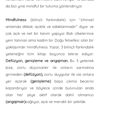
da bizi yine mindful bir tutuma yönlendiriyor.
Mindfulness
 (bilinçli farkındalık) için "zihinsel 
anlamda dikkat, açıklık ve odaklanmadır" diyor ve 
çok açık ve net bir tanım yapıyor. Batı ülkelerince 
yeni tanınan ama kadim bir Doğu felsefesi olan bir 
yaklaşımdır mindfulness. Yazar, 3 bilinçli farkındalık 
yeteneğini tüm kitap boyunca tekrar ediyor: 
Defüzyon, genişleme ve angajman.
 Bu 3 yetenek 
bize, zorlu düşünceler ile onların sarmalına 
girmeden 
(defüzyon),
 zorlu duygular ile ise onlara 
yer açarak 
(genişleme)
 başa çıkma becerisi 
kazandırıyor ve böylece içinde bulunulan anda 
olan her şeye aktif olarak dahil olmamızı 
(angajman)
sağlıyor, açık ve meraklı bir şekilde. 