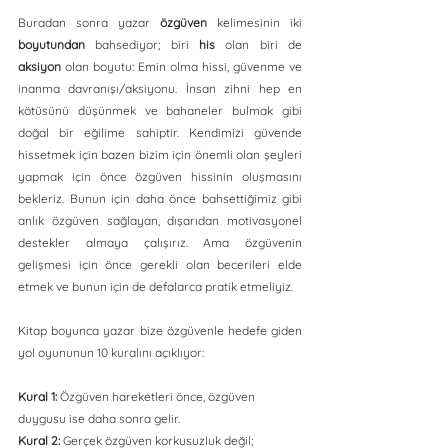
Buradan sonra yazar 
özgüven
 kelimesinin iki 
boyutundan
 bahsediyor; biri 
his
 olan biri de 
aksiyon 
olan boyutu: Emin olma hissi, güvenme ve 
inanma davranışı/aksiyonu. İnsan zihni hep en 
kötüsünü düşünmek ve bahaneler bulmak gibi 
doğal bir eğilime sahiptir. Kendimizi güvende 
hissetmek için bazen bizim için önemli olan şeyleri 
yapmak için önce özgüven hissinin oluşmasını 
bekleriz. Bunun için daha önce bahsettiğimiz gibi 
anlık özgüven sağlayan, dışarıdan motivasyonel 
destekler almaya çalışırız. Ama özgüvenin 
gelişmesi için önce gerekli olan becerileri elde 
etmek ve bunun için de defalarca pratik etmeliyiz. 
Kitap boyunca yazar bize özgüvenle hedefe giden 
yol oyununun 10 kuralını açıklıyor:
Kural 1:
 Özgüven hareketleri önce, özgüven 
duygusu ise daha sonra gelir.
Kural 2: 
Gerçek özgüven korkusuzluk değil; 