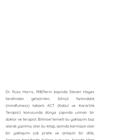
Dr. Russ Harris, 1980'lerin başında Steven Hayes 
tarafından geliştirilen, bilinçli farkındalık 
(mindfulness) tabanlı ACT (Kabul ve Kararlılık 
Terapisi) konusunda dünya çapında uzman bir 
doktor ve terapist. Bilimsel temelli bu yaklaşımı baz 
alarak yazılmış olan bu kitap, aslında karmaşık olan 
bir yaklaşımı çok pratik ve anlaşılır bir dille, 
özgüven başlığında bizlere sunuyor. Aslında kitap 