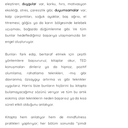
eleştiren; 
duygular
 var, korku, hırs, motivasyon 
eksikliği, stres, çaresizlik gibi; 
duyumsamalar
 var; 
kalp çarpıntıları, soğuk ayaklar, baş ağrısı, el 
titremesi, göğüs ya da karın bölgesinde kelebek 
uçuşması, boğazda düğümlenme gibi. Ve tüm 
bunlar hedeflediğimiz başarıya ulaşmamızda bir 
engel oluşturuyor.
Bunları fark edip, bertaraf etmek için çeşitli 
yöntemlere başvururuz; kitaplar okur, TED 
konuşmaları dinleriz ya da hipnoz, pozitif 
olumlama, rahatlama teknikleri, -mış gibi 
davranma, özsaygıyı artırma vs gibi teknikler 
uygularız. Harris bize bunların hiçbirini bu kitapta 
bulamayacağımız sözünü veriyor ve tüm bu artık 
eskimiş olan tekniklerin neden başarısız ya da kısa 
süreli etkili olduğunu anlatıyor. 
Kitapta hem anlatıyor hem de mindfulness 
pratikleri yaptırıyor; her bölüm sonunda "şimdi 