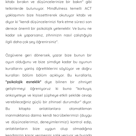
kitabı bırakın ve düşüncelerinize bir bakın" gibi 
telkinlerde bulunuyor. Mindfulness temelli ACT 
yaklaşımını bize hissettirerek okutuyor kitabı ve 
diyor ki "kendi düşüncelerinizi fark etme süreci son 
derece önemli bir psikolojik yetenektir. Ve bunu ne 
kadar sık yaparsanız, zihninizin nasıl çalıştığıyla 
ilgili daha çok şey öğrenirsiniz". 
Özgüvene geri dönersek, yazar bize bunun bir 
oyun olduğunu ve bize şimdiye kadar bu oyunun 
kurallarını yanlış öğrettiklerini söylüyor ve doğru 
kuralları bölüm bölüm açıklıyor. Bu kurallarla, 
"psikolojik esneklik"
 diye bilinen bir zihniyet 
geliştirmeyi öğreniyoruz ki buna "korkuya, 
anksiyeteye ve kişisel şüpheye etkili şekilde cevap 
verebileceğiniz güçlü bir zihinsel durumdur" diyor. 
Bu kitapta anlatılanlara otomatikman 
inanmaktansa daima kendi tecrübelerimizi (duygu 
ve düşüncelerimizi, deneyimlerimizi) kontrol edip, 
anlatılanların bize uygun olup olmadığına 
kendimizin karar vermesini salık veriyor ve burada 