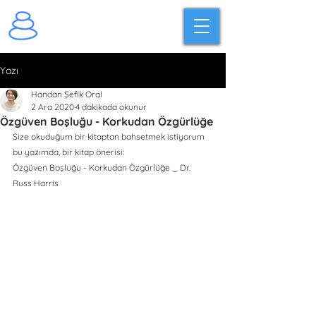
Yazı
Handan Şefik Oral
2 Ara 2020
4 dakikada okunur
Özgüven Boşluğu - Korkudan Özgürlüğe
Size okuduğum bir kitaptan bahsetmek istiyorum 
bu yazımda, bir kitap önerisi: 
Özgüven Boşluğu - Korkudan Özgürlüğe _ Dr. 
Russ Harris