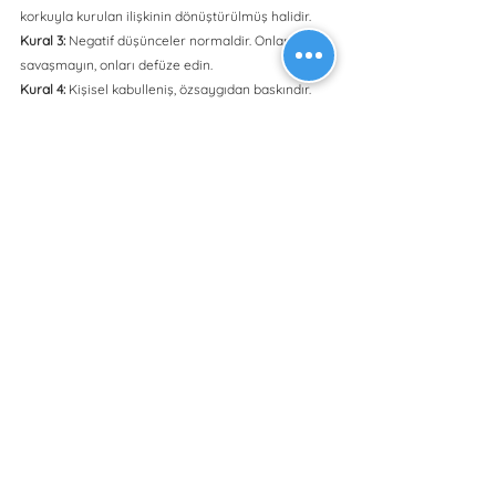
korkuyla kurulan ilişkinin dönüştürülmüş halidir.
Kural 3: 
Negatif düşünceler normaldir. Onlarla 
savaşmayın, onları defüze edin. 
Kural 4:
 Kişisel kabulleniş, özsaygıdan baskındır.
Kural 5: 
Değerlerinize hafifçe bağlı kalın fakat 
onları kuvvetle uygulayın.
Kural 6: 
Başarı, değerlerinize uygun şekilde 
yaşamaktır.
Kural 7: 
Sonuca takılmayın; süreç için tutku 
hissedin.
Kural 8: 
Korkunuzla kavga etmeyin; ona izin verin, 
onunla arkadaş olun ve onu yönlendirin.
Kural 9: 
Başarısızlık can yakar ama öğrenmeye 
niyetliysek, bu başarısızlık aynı zamanda çok 
harika bir öğretmendir.
Kural 10: 
Performansınızın zirvesine ulaşmanın 
anahtarı, göreve tamamen angaje olmaktır.
Kitap, kişiyi güzel bir yolculuğa çıkarıyor ve gerçek 
farkındalıklara da kapı açıyor. Eğer siz de herhangi 