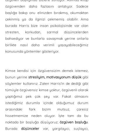
özgüvenden daha fazlasını anlatıyor. Sadece 
başlığa bakıp onu elinizden bırakmış, okumaktan 
çekinmiş ya da ilginizi çekmemiş olabilir. Ama 
burada Harris bize insan psikolojisinde var olan 
stresten, korkudan, sarmal düşüncelerden 
bahsediyor ve bunlarla savaşmak yerine onlarla 
birlikte nasıl daha verimli yaşayabileceğimiz 
konusunda yöntemler gösteriyor.
Kimse kendisi için özgüvensizim demek istemez, 
bunun yerine 
stresliyim, motivasyonum düşük
 gibi 
söylemler kullanırız. Zaten Harris'in de dediği gibi 
tümüyle özgüvensiz kimse yoktur, özgüvenli olarak 
yaptığımız pek çok şey var. Fakat olmasını 
istediğimiz durumla içinde olduğumuz durum 
arasındaki fark bizim mutsuz, çaresiz 
hissetmemize neden oluyor. İşte tam da bu 
noktada bir boşluğa düşüyoruz; 
özgüven boşluğu
. 
Burada 
düşünceler
 var, yargılayıcı, suçlayıcı, 