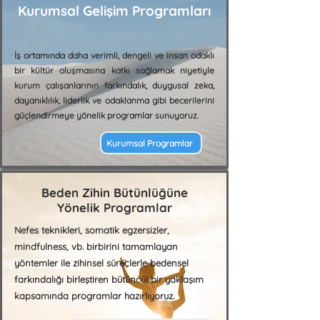
Kurumsal Gelişim Programları
İş ortamında daha verimli, dengeli ve insan odaklı
bir kültür oluşmasına katkı sağlamak niyetiyle
kurum çalışanlarının farkındalık, duygusal zeka,
dayanıklılık, liderlik ve odaklanma gibi becerilerini
güçlendirmeye yönelik programlar sunuyoruz.
Kurumsal Programlar
Beden Zihin Bütünlüğüne
Yönelik Programlar
Nefes teknikleri, somatik egzersizler,
mindfulness, vb. birbirini tamamlayan
yöntemler ile zihinsel süreçlerle bedensel
farkındalığı birleştiren bütüncül bir yaklaşım
kapsamında programlar hazırlıyoruz.