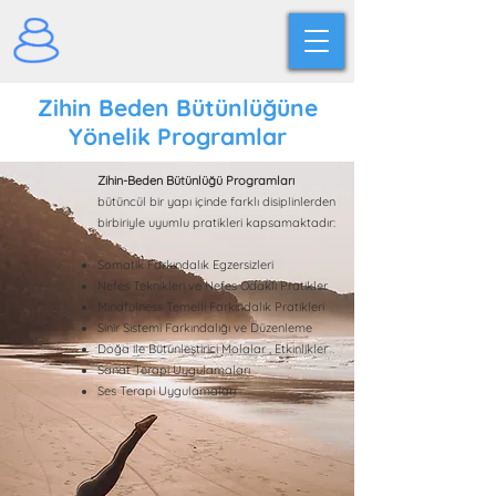
Zihin Beden Bütünlüğüne
Yönelik Programlar
Zihin-Beden Bütünlüğü Programları
bütüncül bir yapı içinde farklı disiplinlerden
birbiriyle uyumlu pratikleri kapsamaktadır:
Somatik Farkındalık Egzersizleri
Nefes Teknikleri ve Nefes Odaklı Pratikler
Mindfulness Temelli Farkındalık Pratikleri
Sinir Sistemi Farkındalığı ve Düzenleme
Doğa ile Bütünleştirici Molalar , Etkinlikler
Sanat Terapi Uygulamaları
Ses Terapi Uygulamaları