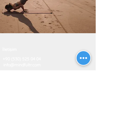
İletişim
+90 (530) 525 04 04
info@mindfultr.com
Sorunuz mu var?
Bize whatsapp'dan yazın
MindfulTR Eğitim Danışmanlık​
Murat Reis Mah. Selamet Sok. No: 9​ Altunizade -
Üsküdar / İSTANBUL