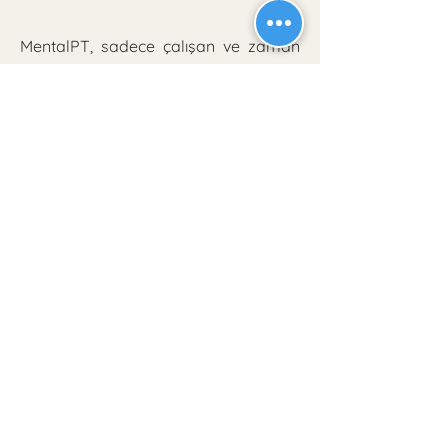
MentalPT, sadece çalışan ve zaman
baskısı yaşayan profesyoneller için
değil,
zihinsel yük taşıyan,
odaklanma ve dikkat konusunda
zorlanan,
koşturmaca içinde olup biraz
nefeslenmek isteyen,
hayatının direksiyonuna geçmek
isteyen herkes için uygundur. Çünkü
dikkat sadece odak değil, bir seçimdir
ve seçimler hayatını şekillendirir.